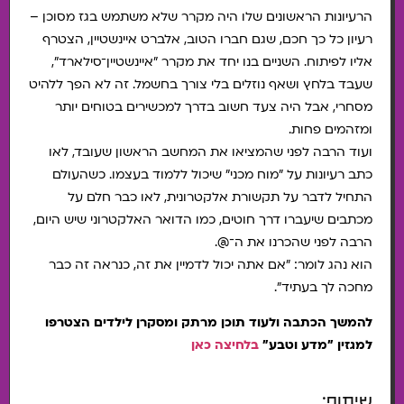
הרעיונות הראשונים שלו היה מקרר שלא משתמש בגז מסוכן –
רעיון כל כך חכם, שגם חברו הטוב, אלברט איינשטיין, הצטרף
אליו לפיתוח. השניים בנו יחד את מקרר "איינשטיין־סילארד",
שעבד בלחץ ושאף נוזלים בלי צורך בחשמל. זה לא הפך ללהיט
מסחרי, אבל היה צעד חשוב בדרך למכשירים בטוחים יותר
ומזהמים פחות.
ועוד הרבה לפני שהמציאו את המחשב הראשון שעובד, לאו
כתב רעיונות על "מוח מכני" שיכול ללמוד בעצמו. כשהעולם
התחיל לדבר על תקשורת אלקטרונית, לאו כבר חלם על
מכתבים שיעברו דרך חוטים, כמו הדואר האלקטרוני שיש היום,
הרבה לפני שהכרנו את ה־@.
הוא נהג לומר: "אם אתה יכול לדמיין את זה, כנראה זה כבר
מחכה לך בעתיד".
להמשך הכתבה ולעוד תוכן מרתק ומסקרן לילדים הצטרפו
למגזין "מדע וטבע"
בלחיצה כאן
שיתוף: