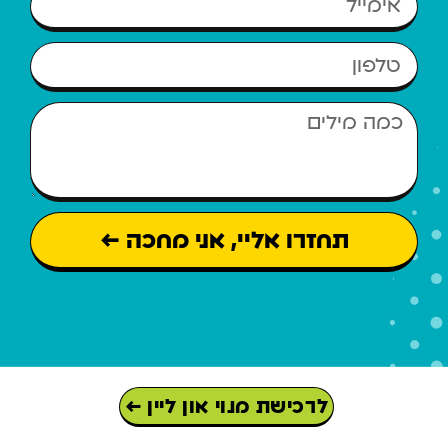
תחזרו אליי, אני מחכה ←
לרכישת מנוי און ליין ←