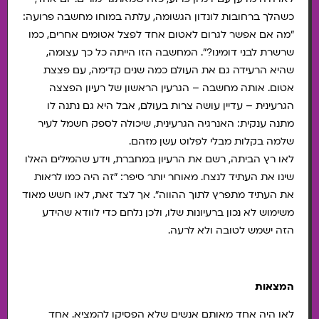
כשהלך ברחובות לונדון הגשומה, עלתה במוחו מחשבה פרועה:
"מה אם אפשר לגרום לאטום אחד לפצל אטומים אחרים, כמו
שרשרת לבני דומינו?". המחשבה הזו הייתה כל כך עצומה,
שהיא הרעידה גם את העולם כמה שנים קדימה, עם פצצת
אטום. אותה מחשבה – הגרעין הראשון של רעיון הפצצה
הגרעינית – עדיין עושה צרות בעולם, אבל היא גם נתנה לו
מתנה ענקית: האנרגיה הגרעינית, שיכולה לספק חשמל לעיר
שלמה בקלות מבלי לפלוט עשן מזהם.
לאו רץ הביתה, רשם את הרעיון במחברת, וידע שהמילים האלו
שינו את העתיד לנצח. מאוחר יותר סיפר: "זה היה כמו לראות
את העתיד מתפרץ לתוך ההווה". אך לצד זאת, לאו חשש מאוד
משימוש לא נכון ברעיונות שלו, ולכן נלחם כדי לוודא שהידע
הזה ישמש לטובה ולא לרעה.
המצאות
לאו היה אחד מאותם אנשים שלא הפסיקו להמציא. אחד