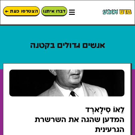
דברו איתנו
הצטרפו כעת ←
אנשים גדולים בקטנה
לֵאוֹ סִילָארְד
המדען שהגה את השרשרת
הגרעינית