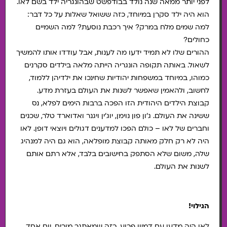
לפני יותר ממאה שנה נולד בבודפשט שבהונגריה ילד בשם לאו.
הוא היה ילד סקרן במיוחד, כזה ששואל שאלות על כל דבר:
למה שמים מלח במרק? איך רכבת נוסעת? למה השמיים
כחולים?
ההורים שלו לא תמיד ידעו מה לענות, אבל עודדו אותו להמשיך
לשאול. באותה תקופה הונגריה הייתה מלאה בילדים סקרנים
כמוהו, במיוחד במשפחות יהודיות שחינכו את ילדיהן ללמוד,
לחשוב, ולהאמין שאפשר לשנות את העולם בעזרת מדע.
קבוצת הילדים היהודית הזו הפכה ברבות הימים לפלא, נס
ששינה את העולם. ג'ון פון נוימן, יוג'ין ויגנר ואדוארד טלר, שכנים
וחברים של לאו – כולם הפכו למדענים דגולים ויוצאי דופן. לאו
היה לא רק חלק מאותה קבוצת מופלאה, הוא גם היה למנהיג
שלה, משום שלא הסתפק בחישובים בלבד, אלא רתם אותם
לשנות את העולם.
הגילוי!
לאו היה מדען עם דמיון פרוע, כזה שמאתגר מורים. יום אחד,