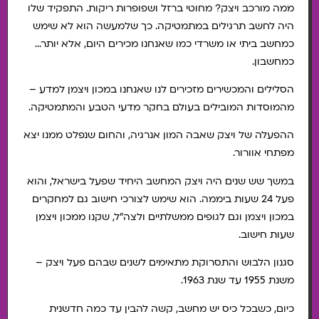
ממה מורכב ויצק? מחוטי ברזל ושפופרות ריקות. התפקיד שלו
היה לחשב תרגילים במתמטיקה. כך שלמעשה הוא לא שימש
כמחשב ביתי או משרדי כמו שאנחנו מכירים היום, אלא יותר…
כמחשבון.
הסלילים והמכשירים מזכירים לנו שאנחנו במכון ויצמן למדע –
מהמוסדות המובילים בעולם בחקר מדעי הטבע והמתמטיקה.
ההפעלה של ויצק שאבה המון אנרגיה, והחום שנפלט ממנו יצא
מפתחי אוורור.
במשך שש שנים היה ויצק המחשב היחיד שפעל בישראל, והוא
פעל 24 שעות ביממה. הוא שימש לצורכי חישוב גם למחקרים
במכון ויצמן וגם לגופים ממשלתיים ולצה"ל, שקנו ממכון ויצמן
שעות חישוב.
סגנון הלבוש והתסרוקת מתאימים לשנים שבהם פעל ויצק –
משנת 1955 עד שנת 1963.
כיום, כשבכל כיס יש מחשב, קשה להבין עד כמה חדשנית