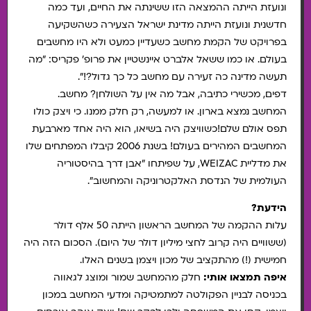
ונועזת הייתה ההמצאה הזו ששינתה את החיים, ועד כמה
חדשנית ונועזת הייתה מדינת ישראל הצעירה כשהשקיעה
בפרויקט של הקמת מחשב כשעדיין כמעט ולא היו מחשבים
בעולם. או כמו ששאל אלברט איינשטיין את פרופ' פקריס: "מה
תעשה מדינה כה זעירה עם מחשב כל כך גדול?!".
דפים, מכשירי כתיבה, אבל מה אין על השולחן? מחשב.
המחשב נמצא בארון. או למעשה, רק חלק ממנו. כי ויצק כולו
תפס אולם שלם!
כשוויצק היה בשיאו, הוא היה אחד מארבעת
המחשבים המהירים בעולם! בשנת 2006 קיבלו המפתחים שלו
את מדליית WEIZAC, על שפיתחו "אבן דרך בהיסטוריה
העולמית של הנדסת האלקטרוניקה והמחשוב".
הידעת?
עלות ההקמה של המחשב הראשון הייתה 50 אלף דולר
(ששוויים היה קרוב לחצי מיליון דולר של היום). הסכום הזה היה
חמישית (!) מהתקציב של מכון ויצמן בשנים האלו.
איפה תמצאו אותי:
חלק מהמחשב שמור ומוצג לגאווה
בכניסה לבניין הפקולטה למתמטיקה ומדעי המחשב במכון