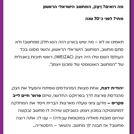
מה רואים? וַיצַק, המחשב הישראלי הראשון
מתי? לפני כ־70 שנה
תאמינו או לא – מה שיש בארון הזה הוא חלק ממחשב! ולא
סתם מחשב, המחשב הישראלי הראשון, והשני מסוגו בכל
העולם! השם שלו היה ויצק (WEIZAC), ראשי תיבות באנגלית
של "המחשב האוטומטי של (מכון) ויצמן".
יהודית דונת,
אחת מצוות המהנדסים שפיתח והפעיל את ויצק.
מהנדסת פורצת דרך בפרויקט החדשני, שיזם
פרופ' חיים לייב
פקריס –
מדען ציוני שעלה מארצות הברית וייסד את המחלקה
למתמטיקה במכון ויצמן. כשביקש שיהיה לו מחשב (בקשה
שהיום מובנת מאליה במקומות עבודה) – ענו לו: אתה רוצה
מחשב? אז תבנה לך מחשב. והשאר – היסטוריה…