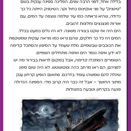
בלילה אחד, לפני הרבה שנים, הפליגה ספינה ענקית בשם
"טיטניק" על פני אוקיינוס כחול וקר. הטיטניק הייתה כל כך
גדולה, שהיא נראתה כמו עיר שלמה שצפה על המים, עם
אורות מנצנצים וחלונות זהובים.
הים היה אז שקט בצורה משונה. לא היו גלים כמעט בכלל.
המים היו כל כך חלקים, שהם נראו כמו מראה ענקית שמשקפת
את הכוכבים שבשמיים. מלח שעמד על הסיפון והסתכל קדימה
לא ידע איפה נגמר הים ואיפה מתחילים השמיים.
השומרים הסתכלו קדימה, אבל במקום לראות בבירור מה יש
לפניהם, הם ראו מרחב כהה ומטושטש. לא היה שום סימן
שיגלה להם שמשהו עומד בדרכם. פתאום הופיע קרחון ענק
מתוך החושך – אבל זה כבר היה קרוב מדי. הספינה הגדולה
פגעה בקרחון וטבעה במצולות.