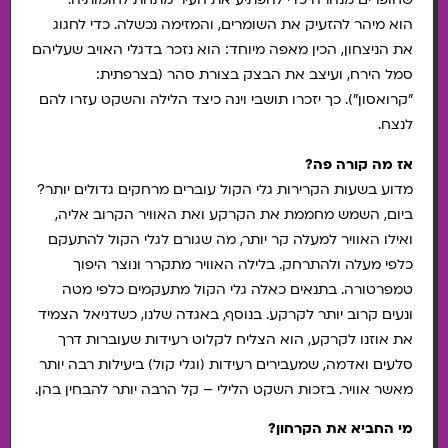
הוא מיהר להזעיק את השומרים, והמזימה נכשלה. כדי לחגוג
את הניצחון, הכין מאפה מיוחד: הוא נזכר בדגלי האויב שעליהם
סמל הירח, ועיצב את הבצק בצורת סהר (בצרפתית:
"קרואסון"). כך יזכרו תושבי וינה כיצד הלילה והשקט עזרו להם
לנצח.
אז מה קורה פה?
מדוע בשעות הקרירות גלי הקול עוברים מרחקים גדולים יותר?
ביום, השמש מחממת את הקרקע ואת האוויר הקרוב אליה,
ואילו האוויר למעלה קר יותר, מה שגורם לגלי הקול להתעקם
כלפי מעלה ולהתרחק. בלילה האוויר מתקרר ונוצר היפוך
טמפרטורה. בתנאים כאלה גלי הקול מתעקמים כלפי מטה
ונעים קרוב יותר לקרקע. בנוסף, באגדה שלנו, כשדניאל הצמיד
את אוזנו לקרקע, הוא הצליח לקלוט רעידות שעוברות דרך
סלעים ואדמה, שמעבירים רעידות (וגלי קול) ביעילות רבה יותר
מאשר אוויר. בזכות השקט הלילי – קל הרבה יותר להבחין בהן.
מי החביא את הקרחון?