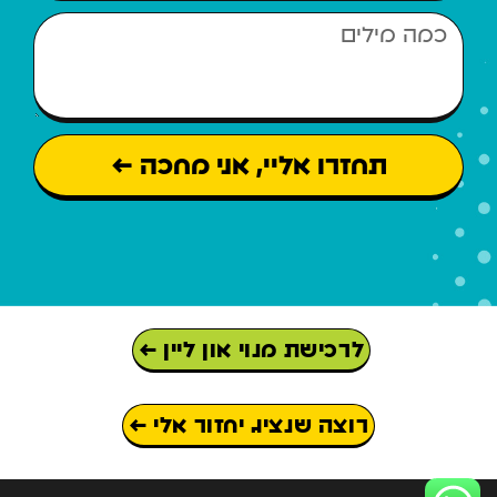
תחזרו אליי, אני מחכה ←
לרכישת מנוי און ליין ←
רוצה שנציג יחזור אלי ←