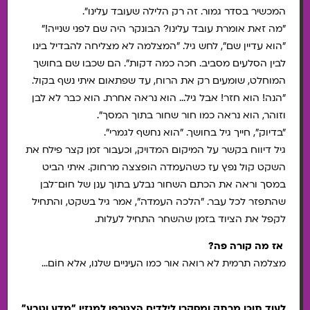
המכשיר בסדר גמור. זה רק הלילה שעובד עלינו".
"מה זאת אומרת עובד עלינו? הבונקר היה שם לפני שנייה!"
"הוא עדיין שם", לחש גיל. "המצלמה לא מצליחה להבדיל בינו
לבין הסלעים מסביב. חכה כמה דקות". הם שכבו שם בחושך
המוחלט, שומעים רק את הרוח, עד שפתאום איתי נשף בקול.
"הנה! הוא חזר! אבל גיל… הוא נראה אחרת. הוא כבר לא לבן
וזוהר, הוא נראה כמו חור שחור בתוך המסך".
"בדיוק", חייך גיל בחושך. "הוא נחשף לגמרי".
גיל דיווח בקשר על המיקום המדויק, וכעבור זמן קצר פילח את
השקט קול נפץ עז כשהעמדה הופצצה מרחוק. איתי הביט
במסך וראה את הכתם השחור נבלע בתוך ענן של חוּם־לבן
שהתפזר לכל עבר. "הלכה העמדה", אמר גיל בשקט, והתחיל
לקפל את הציוד בזמן שהשחר התחיל לעלות.
אז מה קורה פה?
מצלמה תרמית לא רואה אור כמו העיניים שלנו, אלא חוֹם…
לעוד תוכן מרתק ומסקרן לילדים הצטרפו למגזין "מדע וטבע"