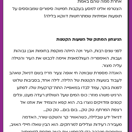
אחרת ממה שהם באמת
הצטרפו אלינו למסע בעקבות חמישה סיפורים שמבוססים על
תופעות אמיתיות שמתרחשות דווקא בלילה!
הניצחון המתוק של השעות הקטנות
לפני שנים רבות, העיר וינה הייתה מוקפת בחומות אבן גבוהות
ועבות. האימפריה העות'מאנית איימה לכבוש את העיר והטילה
עליה מצור.
האגדה מספרת שבווינה חי אופה צעיר וזריז בשם דניאל, שאהב
לעבוד בשעות הקטנות של הלילה. לילה אחד, בסביבות שלוש
לפנות בוקר, עמד לבדו במאפייה התת־קרקעית שלו. לפתע
הרגיש משהו מוזר: כוס המים שעל השולחן רעדה מעט, וגלים
קטנים ומדויקים נוצרו בה. הוא קפא והצמיד את אוזנו אל
רצפת המרתף. טק טק… בום בום… טק טק…
דניאל ידע שבלילה, כשהאוויר קר והשקט שורר, האדמה
מעבירה רעידות וצלילים למרחקים. הוא הבין שאלו חיילי האויב,
שחופרים מנהרה כדי להפתיע את העיר מתחת לחומותיה.