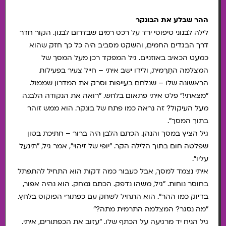
ההר שבלע את הבונקר
לילה לבנוני טיפוסי ירד על רכס רמים שבדרום לבנון. הקור חדר
דרך הבגדים החמים, והשקט מסביב היה כל כך חזק שהוא
כמעט הכאיב באוזניים. גיל המפקד רכן מעל המסך של
המצלמה התֶרְמית, ולידו ישב איתי – חייל צעיר בפעילות
הראשונה שלו – שנלחם בעייפות וסרק את המדרון שממול.
"מצאתי!" פלט איתי פתאום בלחש. "רואה את הנקודה הלבנה
מעל העיקול? זה נראה כמו פתח של בונקר. הוא ממש זוהר
בתוך המסך".
גיל הציץ במסך והנהן. הכתם הלבן היה ברור – חתיכת בטון
שפלטה חום בתוך הלילה הקר. "יופי של זיהוי", אמר גיל, "תינעל
עליו".
איתי נצמד למסך, אבל כעבור כמה דקות הוא התחיל להתפתל
בחוסר נוחות. "גיל, משהו נדפק. הכתם נמחק. הוא נהיה אפור,
בדיוק כמו ההר". הוא התחיל לשחק עם כפתורי הפוקוס בלחץ.
"מה נסגר? המצלמה התרמית מתה?"
גיל הניח יד מרגיעה על הכתף שלו. "עזוב את הכפתורים, איתי.